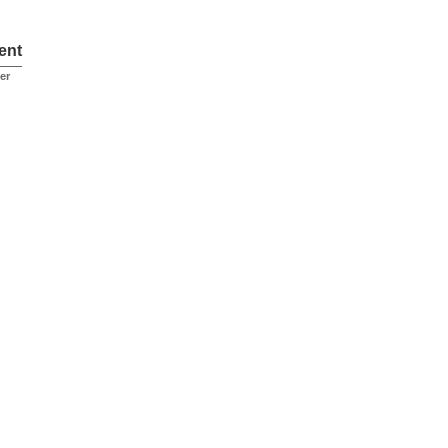
ent
er