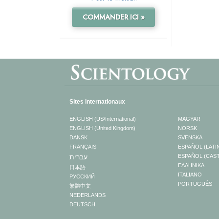
COMMANDER ICI »
Sites internationaux
ENGLISH (US/International)
MAGYAR
ENGLISH (United Kingdom)
NORSK
DANSK
SVENSKA
FRANÇAIS
ESPAÑOL (LATI
עברית
ESPAÑOL (CAS
ΕΛΛΗΝΙΚA
日本語
ITALIANO
РУССКИЙ
PORTUGUÊS
繁體中文
NEDERLANDS
DEUTSCH