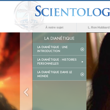
À notre sujet
L. Ron Hubbard
LA DIANÉTIQUE
LA DIANÉTIQUE : UNE
INTRODUCTION
LA DIANÉTIQUE : HISTOIRES
PERSONNELLES
LA DIANÉTIQUE DANS LE
MONDE