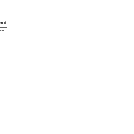
ent
eur