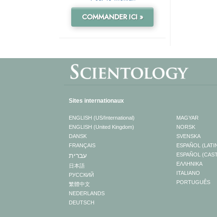
COMMANDER ICI »
Sites internationaux
ENGLISH (US/International)
MAGYAR
ENGLISH (United Kingdom)
NORSK
DANSK
SVENSKA
FRANÇAIS
ESPAÑOL (LATI
עברית
ESPAÑOL (CAS
ΕΛΛΗΝΙΚA
日本語
ITALIANO
РУССКИЙ
PORTUGUÊS
繁體中文
NEDERLANDS
DEUTSCH