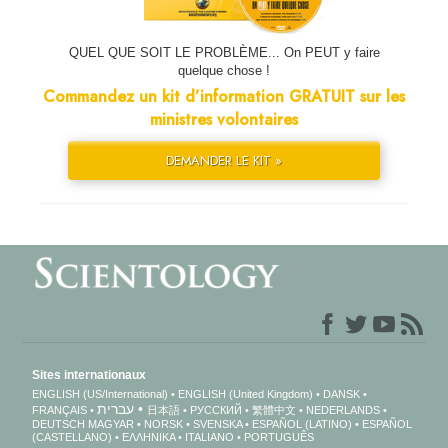
QUEL QUE SOIT LE PROBLÈME... On PEUT y faire
quelque chose !
Commandez un kit d’information GRATUIT sur les
ministres volontaires
DEMANDER LE KIT »
Sites internationaux
ENGLISH (US/International)
ENGLISH (United Kingdom)
DANSK
עברית
FRANÇAIS
日本語
РУССКИЙ
繁體中文
NEDERLANDS
DEUTSCH
MAGYAR
NORSK
SVENSKA
ESPAÑOL (LATINO)
ESPAÑOL
(CASTELLANO)
ΕΛΛΗΝΙΚA
ITALIANO
PORTUGUÊS