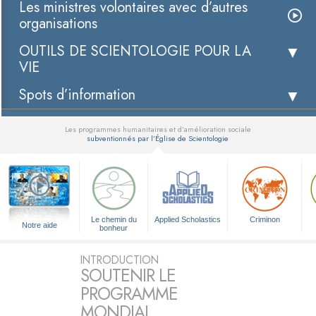
Les ministres volontaires avec d’autres
organisations
OUTILS DE SCIENTOLOGIE POUR LA
VIE
Spots d’information
Les programmes humanitaires et d’amélioration sociale
subventionnés par l’Église de Scientologie
▼
Le chemin du
Applied Scholastics
Criminon
Notre aide
bonheur
INTRODUCTION
SOUTENIR LE
PROGRAMME
MONDIAL