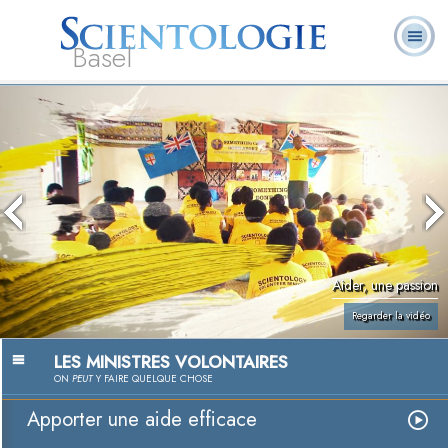
Basel
À
Qu’est-ce que la
Ministres
Foire aux
notre
L. Ron Hubbard
Livres
Scientologie ?
volontaires
questions
sujet
Aider, une passion
Regarder la vidéo
LES MINISTRES VOLONTAIRES
ON
PEUT
Y FAIRE QUELQUE CHOSE
Apporter une aide efficace