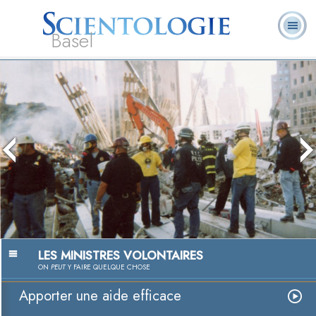
Basel
À
Qu’est-ce que la
Ministres
Foire aux
notre
L. Ron Hubbard
Livres
Scientologie ?
volontaires
questions
sujet
Aider, une pa
Regarder la v
LES MINISTRES VOLONTAIRES
ON
PEUT
Y FAIRE QUELQUE CHOSE
Apporter une aide efficace