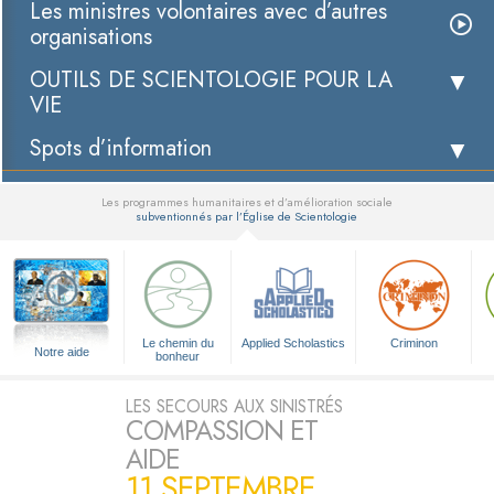
Les ministres volontaires avec d’autres
organisations
OUTILS DE SCIENTOLOGIE POUR LA
VIE
Spots d’information
Les programmes humanitaires et d’amélioration sociale
subventionnés par l’Église de Scientologie
▼
Le chemin du
Applied Scholastics
Criminon
Notre aide
bonheur
LES SECOURS AUX SINISTRÉS
COMPASSION ET
AIDE
11 SEPTEMBRE