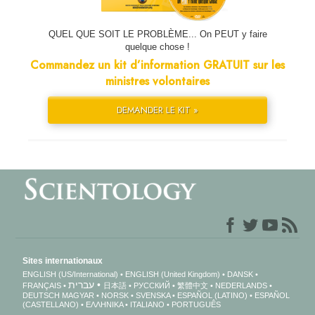
QUEL QUE SOIT LE PROBLÈME... On PEUT y faire
quelque chose !
Commandez un kit d’information GRATUIT sur les
ministres volontaires
DEMANDER LE KIT »
Sites internationaux
ENGLISH (US/International)
ENGLISH (United Kingdom)
DANSK
עברית
FRANÇAIS
日本語
РУССКИЙ
繁體中文
NEDERLANDS
DEUTSCH
MAGYAR
NORSK
SVENSKA
ESPAÑOL (LATINO)
ESPAÑOL
(CASTELLANO)
ΕΛΛΗΝΙΚA
ITALIANO
PORTUGUÊS