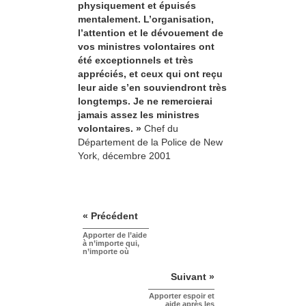
physiquement et épuisés
mentalement. L’organisation,
l’attention et le dévouement de
vos ministres volontaires ont
été exceptionnels et très
appréciés, et ceux qui ont reçu
leur aide s’en souviendront très
longtemps. Je ne remercierai
jamais assez les ministres
volontaires. »
Chef du
Département de la Police de New
York, décembre 2001
« Précédent
Apporter de l’aide
à n’importe qui,
n’importe où
Suivant »
Apporter espoir et
aide après les