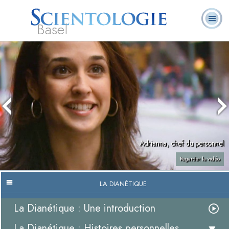
Basel
À
Qu’est-ce que la
Ministres
Foire aux
notre
L. Ron Hubbard
Livres
Scientologie ?
volontaires
questions
sujet
Adrianna, chef du personnel
Regarder la vidéo
LA DIANÉTIQUE
La Dianétique : Une introduction
La Dianétique : Histoires personnelles