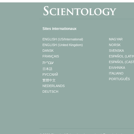
Sites internationaux
ENGLISH (US/International)
MAGYAR
ENGLISH (United Kingdom)
NORSK
DANSK
SVENSKA
FRANÇAIS
ESPAÑOL (LATI
עברית
ESPAÑOL (CAS
ΕΛΛΗΝΙΚA
日本語
ITALIANO
РУССКИЙ
PORTUGUÊS
繁體中文
NEDERLANDS
DEUTSCH