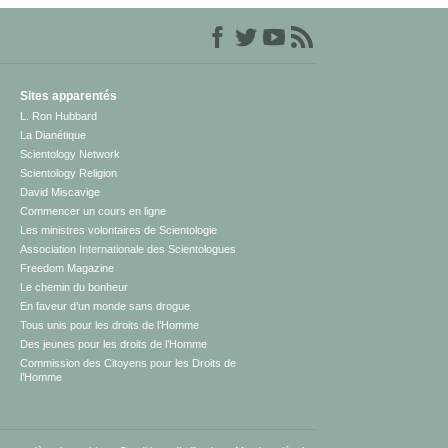
Sites apparentés
L. Ron Hubbard
La Dianétique
Scientology Network
Scientology Religion
David Miscavige
Commencer un cours en ligne
Les ministres volontaires de Scientologie
Association Internationale des Scientologues
Freedom Magazine
Le chemin du bonheur
En faveur d’un monde sans drogue
Tous unis pour les droits de l’Homme
Des jeunes pour les droits de l’Homme
Commission des Citoyens pour les Droits de
l’Homme