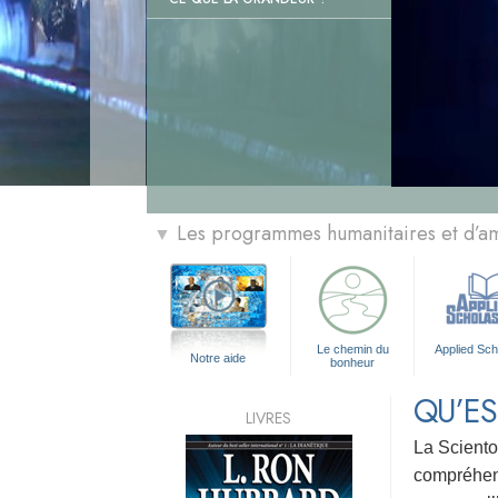
Les programmes humanitaires et d’am
▼
Le chemin du
Applied Sch
Notre aide
bonheur
QU’ES
LIVRES
La Sciento
compréhensi