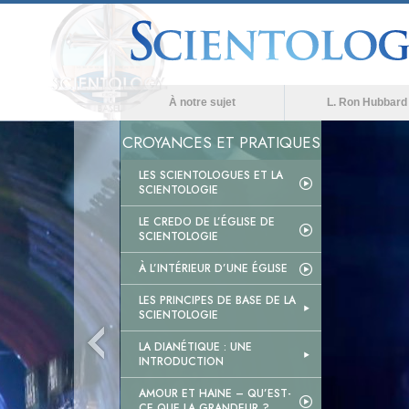
À notre sujet
L. Ron Hubbard
CROYANCES ET PRATIQUES
LES SCIENTOLOGUES ET LA
SCIENTOLOGIE
LE CREDO DE L’ÉGLISE DE
SCIENTOLOGIE
À L’INTÉRIEUR D’UNE ÉGLISE
LES PRINCIPES DE BASE DE LA
SCIENTOLOGIE
LA DIANÉTIQUE : UNE
INTRODUCTION
AMOUR ET HAINE – QU’EST-
CE QUE LA GRANDEUR ?