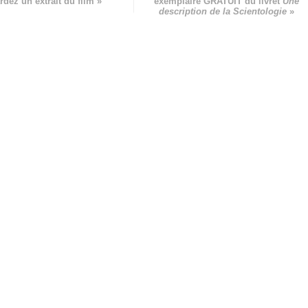
rdez un extrait du film »
exemplaire GRATUIT du livret
Une
description de la Scientologie
»