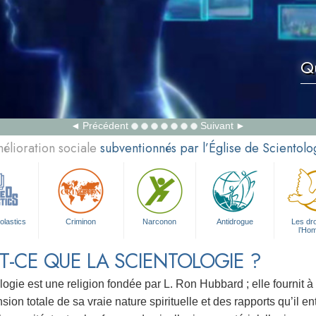
Qu
Précédent
Suivant
élioration sociale
subventionnés par l’Église de Scientolo
olastics
Criminon
Narconon
Antidrogue
Les dro
l’Ho
T-CE QUE LA SCIENTOLOGIE ?
logie est une religion fondée par L. Ron Hubbard ; elle fournit à
on totale de sa vraie nature spirituelle et des rapports qu’il en