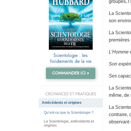
groupes, l’
La Sciento
son envir
La Sciento
premières d
L’Homme es
Scientologie : les
fondements de la vie
Son expéri
COMMANDER ICI »
Ses capacit
La Sciento
CROYANCES ET PRATIQUES
même, de se
Antécédents et origines
La Sciento
Qu’est-ce que la Scientologie ?
contraire,
La Scientologie, antécédents et
observant 
origines