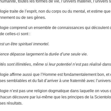
humanité, toutes les formes de vie, l’univers matériel, l’univers s
logie traite de l’esprit, non du corps ou du mental, et estime qu
onnement ou de ses gènes.
logie comprend un ensemble de connaissances qui découlent de
e celles-ci sont :
t un être spirituel immortel.
ence dépasse largement la durée d’une seule vie.
és sont illimitées, même si leur po­tentiel n’est pas réalisé dan
logie affirme aussi que l’Homme est fondamentalement bon, et qu
s semblables et du fait d’arriver à une fraternité avec l’univers
logie n’est pas une religion dogmatique dans laquelle on vous de
 chacun découvre par lui-même que les principes de la Scientolo
ses résultats.