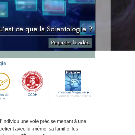
’est ce que la Scientologie ?
Regarder la vidéo
gie
Freedom Magazine
▶
its de
CCDH
A Voice for Human Rights
mme
 l’individu une voie précise menant à une
tretient avec lui-même, sa famille, les