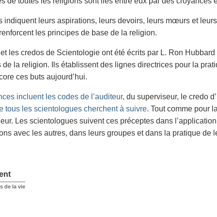
s de toutes les religions sont liés entre eux par des croyances 
indiquent leurs aspirations, leurs devoirs, leurs mœurs et leurs c
 renforcent les principes de base de la religion.
et les credos de Scientologie ont été écrits par L. Ron Hubbar
 de la religion. Ils établissent des lignes directrices pour la pra
core ces buts aujourd’hui.
ces incluent les codes de l’auditeur
, du superviseur, le credo 
e tous les scientologues cherchent à suivre
. Tout comme pour la 
valeur. Les scientologues suivent ces préceptes dans l’applicatio
ions avec les autres, dans leurs groupes et dans la pratique de le
ent
s de la vie