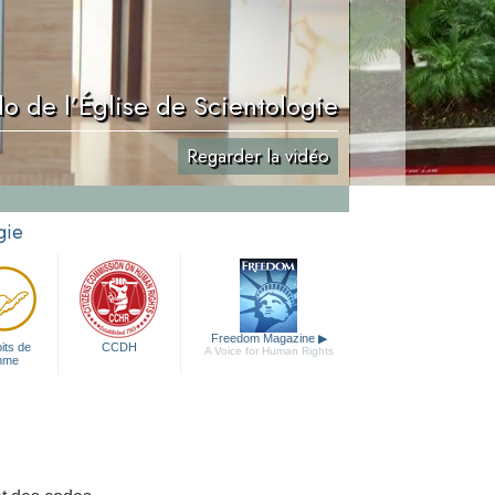
o de l’Église de Scientologie
Regarder la vidéo
gie
Freedom Magazine
▶
its de
CCDH
A Voice for Human Rights
mme