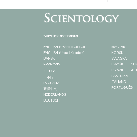
Sites internationaux
ENGLISH (US/International)
MAGYAR
ENGLISH (United Kingdom)
NORSK
DANSK
SVENSKA
FRANÇAIS
ESPAÑOL (LATI
עברית
ESPAÑOL (CAS
ΕΛΛΗΝΙΚA
日本語
ITALIANO
РУССКИЙ
PORTUGUÊS
繁體中文
NEDERLANDS
DEUTSCH