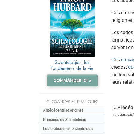
Les adepte
Ces credos 
religion et
Les codes 
formatrices
servent en
Ces croyan
Scientologie : les
credos,
qu
fondements de la vie
fait leur 
COMMANDER ICI »
leurs relat
CROYANCES ET PRATIQUES
« Précéd
Antécédents et origines
Les difficulté
Principes de Scientologie
Les pratiques de Scientologie