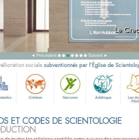
Le Cred
Précédent
Suivant
élioration sociale
subventionnés par l’Église de Scientolo
olastics
Criminon
Narconon
Antidrogue
Les dro
l’Ho
S ET CODES DE SCIENTOLOGIE
ODUCTION