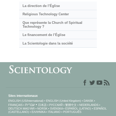
La direction de l’Église
Religious Technology Center
Que représente la Church of Spiritual
Technology ?
Le financement de l’Église
La Scientologie dans la société
Sites internationaux
ENGLISH (US/International)
ENGLISH (United Kingdom)
DANSK
עברית
FRANÇAIS
日本語
РУССКИЙ
繁體中文
NEDERLANDS
DEUTSCH
MAGYAR
NORSK
SVENSKA
ESPAÑOL (LATINO)
ESPAÑOL
(CASTELLANO)
ΕΛΛΗΝΙΚA
ITALIANO
PORTUGUÊS