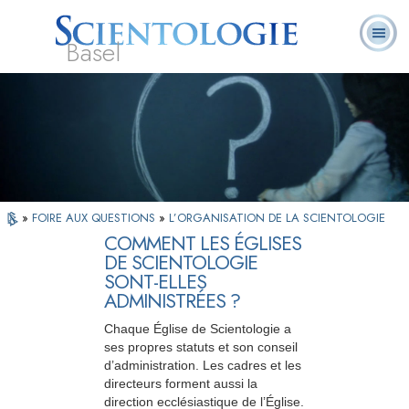
Basel
À
Qu’est-ce que la
Ministres
Foire aux
notre
L. Ron Hubbard
Livres
Scientologie ?
volontaires
questions
sujet
»
FOIRE AUX QUESTIONS
»
L’ORGANISATION DE LA SCIENTOLOGIE
COMMENT LES ÉGLISES
DE SCIENTOLOGIE
SONT-ELLES
ADMINISTRÉES ?
Chaque Église de Scientologie a
ses propres statuts et son conseil
d’administration. Les cadres et les
directeurs forment aussi la
direction ecclésiastique de l’Église.