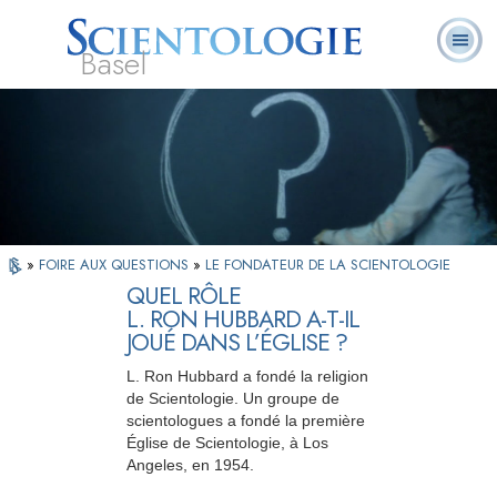
Basel
À
Qu’est-ce que la
Ministres
Foire aux
notre
L. Ron Hubbard
Livres
Scientologie ?
volontaires
questions
sujet
»
FOIRE AUX QUESTIONS
»
LE FONDATEUR DE LA SCIENTOLOGIE
QUEL RÔLE
L. RON HUBBARD A-T-IL
JOUÉ DANS L’ÉGLISE ?
L. Ron Hubbard a fondé la religion
de Scientologie. Un groupe de
scientologues a fondé la première
Église de Scientologie, à Los
Angeles, en 1954.