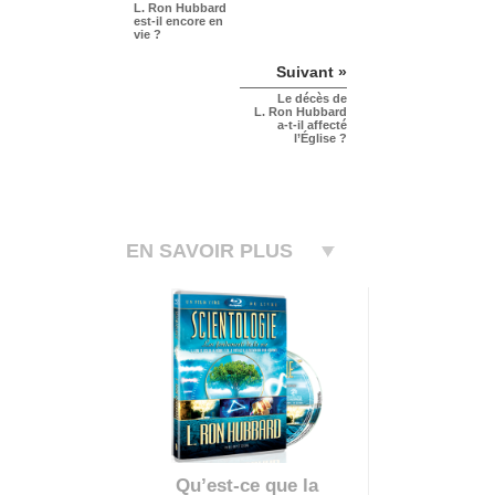
L. Ron Hubbard
est-il encore en
vie ?
Suivant »
Le décès de
L. Ron Hubbard
a-t-il affecté
l’Église ?
EN SAVOIR PLUS
Qu’est-ce que la