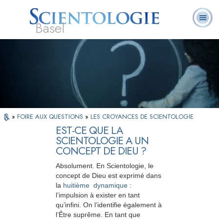
Basel
À
Qu’est-ce que la
Ministres
Foire aux
notre
L. Ron Hubbard
Livres
Scientologie ?
volontaires
questions
sujet
»
FOIRE AUX QUESTIONS
»
LES CROYANCES DE SCIENTOLOGIE
EST-CE QUE LA
SCIENTOLOGIE A UN
CONCEPT DE DIEU ?
Absolument. En Scientologie, le
concept de Dieu est exprimé dans
la
huitième dynamique
:
l’impulsion à exister en tant
qu’infini. On l’identifie également à
l’Être suprême. En tant que