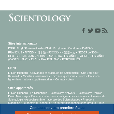
Sites internationaux
ENGLISH (US/International)
ENGLISH (United Kingdom)
DANSK
עברית
FRANÇAIS
日本語
РУССКИЙ
繁體中文
NEDERLANDS
DEUTSCH
MAGYAR
NORSK
SVENSKA
ESPAÑOL (LATINO)
ESPAÑOL
(CASTELLANO)
ΕΛΛΗΝΙΚA
ITALIANO
PORTUGUÊS
Liens
L. Ron Hubbard
Croyances et pratiques de Scientologie
Une voix pour
l’humanité
Ministres volontaires
Foire aux questions
Livres
Cours en
ligne
Informations supplémentaires
Contact
Lieux
Sites apparentés
L. Ron Hubbard
La Dianétique
Scientology Network
Scientology Religion
David Miscavige
Commencer un cours en ligne
Les ministres volontaires de
Scientologie
Association Internationale des Scientologues
Freedom
Magazine
Le chemin du bonheur
En faveur d’un monde sans drogue
Tous
unis pour les droits de l’Homme
Des jeunes pour les droits de l’Homme
Commencer votre première étape
Commission des Citoyens pour les Droits de l’Homme