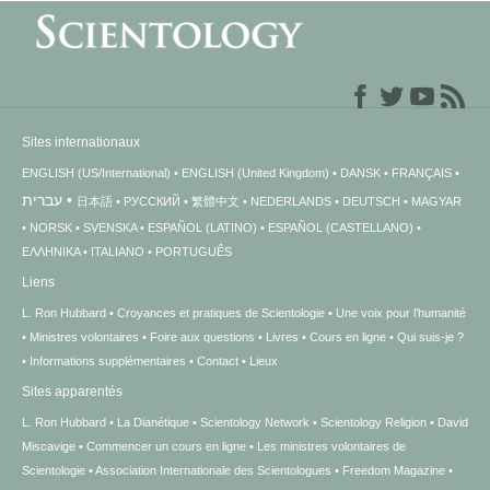
Sites internationaux
ENGLISH (US/International)
ENGLISH (United Kingdom)
DANSK
FRANÇAIS
עברית
日本語
РУССКИЙ
繁體中文
NEDERLANDS
DEUTSCH
MAGYAR
NORSK
SVENSKA
ESPAÑOL (LATINO)
ESPAÑOL (CASTELLANO)
ΕΛΛΗΝΙΚA
ITALIANO
PORTUGUÊS
Liens
L. Ron Hubbard
Croyances et pratiques de Scientologie
Une voix pour l’humanité
Ministres volontaires
Foire aux questions
Livres
Cours en ligne
Qui suis-je ?
Informations supplémentaires
Contact
Lieux
Sites apparentés
L. Ron Hubbard
La Dianétique
Scientology Network
Scientology Religion
David
Miscavige
Commencer un cours en ligne
Les ministres volontaires de
Scientologie
Association Internationale des Scientologues
Freedom Magazine